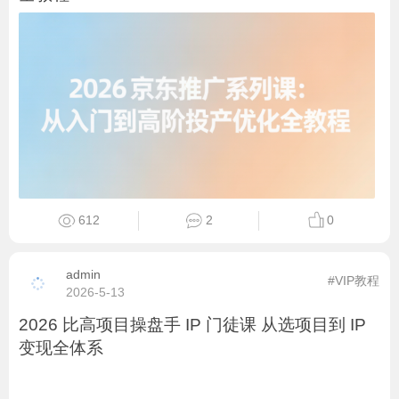
admin
#VIP教程
2026-5-17
淘宝高价女装实战项目：选品测款 + 爆款打造 +
矩阵开店全教程
564
2
0
admin